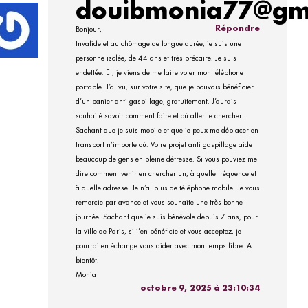
douibmonia77@gm
Répondre
Bonjour,
Invalide et au chômage de longue durée, je suis une
personne isolée, de 44 ans et très précaire. Je suis
endettée. Et, je viens de me faire voler mon téléphone
portable. J’ai vu, sur votre site, que je pouvais bénéficier
d’un panier anti gaspillage, gratuitement. J’aurais
souhaité savoir comment faire et où aller le chercher.
Sachant que je suis mobile et que je peux me déplacer en
transport n’importe où. Votre projet anti gaspillage aide
beaucoup de gens en pleine détresse. Si vous pouviez me
dire comment venir en chercher un, à quelle fréquence et
à quelle adresse. Je n’ai plus de téléphone mobile. Je vous
remercie par avance et vous souhaite une très bonne
journée. Sachant que je suis bénévole depuis 7 ans, pour
la ville de Paris, si j’en bénéficie et vous acceptez, je
pourrai en échange vous aider avec mon temps libre. A
bientôt.
Monia
octobre 9, 2025 à 23:10:34