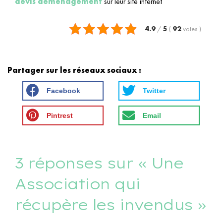
devis déménagement
sur leur site internet
4.9
/
5
(
92
votes
)
Partager sur les réseaux sociaux :
Facebook
Twitter
Pintrest
Email
3 réponses sur « Une
Association qui
récupère les invendus »