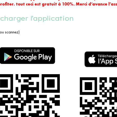
profiter. tout ceci est gratuit à 100%. Merci d’avance l’a
écharger l’application
 ou scannez)