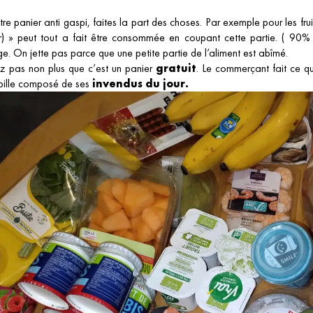
re panier anti gaspi, faites la part des choses. Par exemple pour les fr
r) » peut tout a fait être consommée en coupant cette partie. ( 90% 
ge. On jette pas parce que une petite partie de l’aliment est abîmé.
z pas non plus que c’est un panier
gratuit
. Le commerçant fait ce qu
pille composé de ses
invendus du jour.