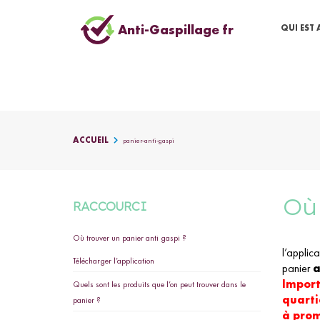
Anti-Gaspillage fr
QUI EST 
ACCUEIL
panier-anti-gaspi
O
RACCOURCI
Où trouver un panier anti gaspi ?
l’applic
Télécharger l’application
panier
a
Import
Quels sont les produits que l’on peut trouver dans le
quarti
panier ?
à prom