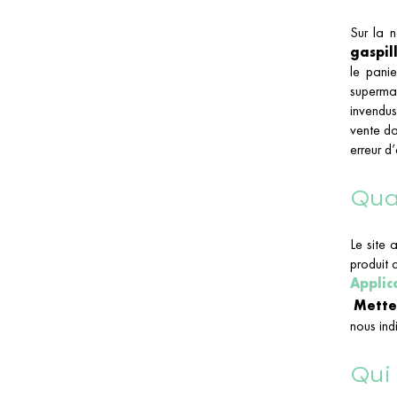
Sur la n
gaspil
le panie
supermar
invendus
vente da
erreur d
Qua
Le site 
produit 
Applic
Mettez
nous ind
Qui