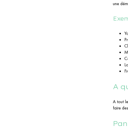
une déma
Exem
Ya
Pr
Ch
Mi
C
La
Fr
A q
A tout l
faire de
Pan