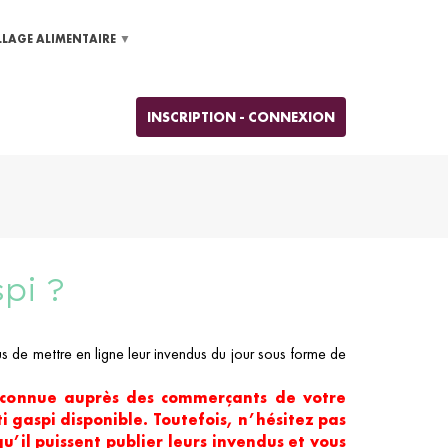
LLAGE ALIMENTAIRE
INSCRIPTION - CONNEXION
pi ?
s de mettre en ligne leur invendus du jour sous forme de
e connue auprès des commerçants de votre
 gaspi disponible. Toutefois, n’hésitez pas
’il puissent publier leurs invendus et vous