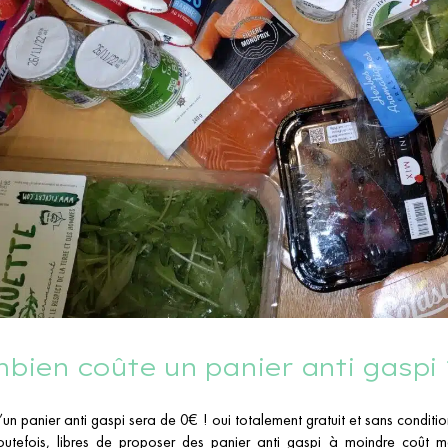
bien coûte un panier anti gaspi 
d’un panier anti gaspi sera de 0€ ! oui totalement gratuit et sans condi
outefois, libres de proposer des panier anti gaspi à moindre coût m