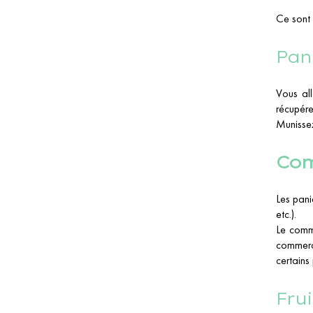
Ce sont 
Pan
Vous all
récupére
Munissez
Com
Les pani
etc.).
Le comme
commerce
certains
Fru