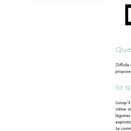
Quel
Difficil
propose
la q
Lorsqu’i
vitrine 
légumes 
expirati
Le comme