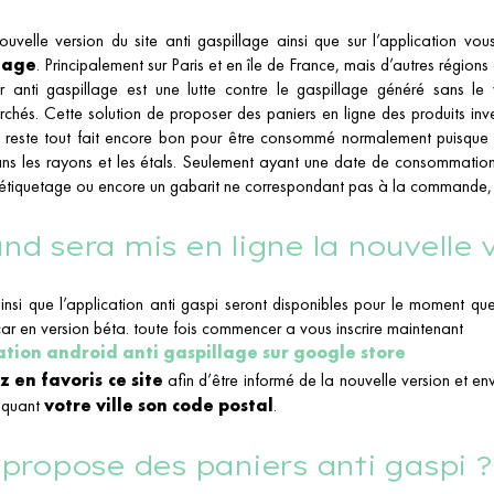
ouvelle version du site anti gaspillage ainsi que sur l’application v
lage
. Principalement sur Paris et en île de France, mais d’autres régions
r anti gaspillage est une lutte contre le gaspillage généré sans le
chés. Cette solution de proposer des paniers en ligne des produits i
 reste tout fait encore bon pour être consommé normalement puisque 
ns les rayons et les étals. Seulement ayant une date de consommation
’étiquetage ou encore un gabarit ne correspondant pas à la commande, c
nd sera mis en ligne la nouvelle 
ainsi que l’application anti gaspi seront disponibles pour le moment q
car en version béta. toute fois commencer a vous inscrire maintenant
ation android anti gaspillage sur google store
 en favoris ce site
afin d’être informé de la nouvelle version et 
iquant
votre ville son code postal
.
 propose des paniers anti gaspi ?