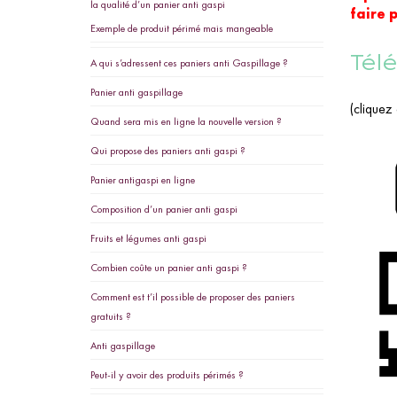
la qualité d’un panier anti gaspi
faire 
Exemple de produit périmé mais mangeable
Tél
A qui s’adressent ces paniers anti Gaspillage ?
Panier anti gaspillage
(cliquez
Quand sera mis en ligne la nouvelle version ?
Qui propose des paniers anti gaspi ?
Panier antigaspi en ligne
Composition d’un panier anti gaspi
Fruits et légumes anti gaspi
Combien coûte un panier anti gaspi ?
Comment est t’il possible de proposer des paniers
gratuits ?
Anti gaspillage
Peut-il y avoir des produits périmés ?