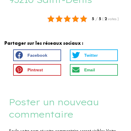
5
/
5
(
2
votes
)
Partager sur les réseaux sociaux :
Facebook
Twitter
Pintrest
Email
Poster un nouveau
commentaire
Seule votre nom et votre commentaire seront visibles,Votre